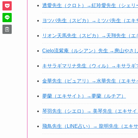
透愛先生（クロト）→紅玲愛先生（シェリ
ヨツバ先生（スピカ）→ミツバ先生（エキ
リオン天馬先生（スピカ）→天翔先生（エ
Cielo流紫庵（ルシアン）先生 →麿山やさ
キサラギマリナ先生（ウィル）→キサラギ
金華先生（ピュアリ）→水華先生（エキサ
夢蘭（エキサイト）→夢蘭（ルチア）
琴羽先生（シエロ）→ 美琴先生（エキサイ
飛鳥先生（LINE占い）→ 龍明先生（エキ