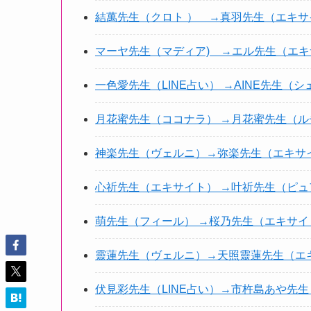
結萬先生（クロト ） →真羽先生（エキサ
マーヤ先生（マディア) →エル先生（エキ
一色愛先生（LINE占い） →AINE先生（
月花蜜先生（ココナラ） →月花蜜先生（ル
神楽先生（ヴェルニ）→弥楽先生（エキサ
心祈先生（エキサイト） →叶祈先生（ピュ
萌先生（フィール） →桜乃先生（エキサイ
靈蓮先生（ヴェルニ）→天照靈蓮先生（エ
伏見彩先生（LINE占い）→市杵島あや先